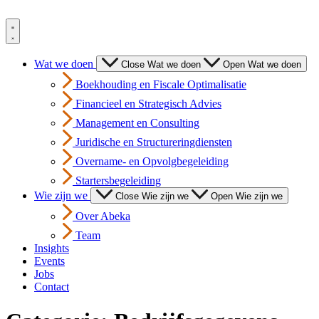
Spring
naar
de
inhoud
Wat we doen
Close Wat we doen
Open Wat we doen
Boekhouding en Fiscale Optimalisatie
Financieel en Strategisch Advies
Management en Consulting
Juridische en Structureringdiensten
Overname- en Opvolgbegeleiding
Startersbegeleiding
Wie zijn we
Close Wie zijn we
Open Wie zijn we
Over Abeka
Team
Insights
Events
Jobs
Contact