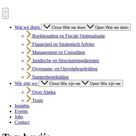
Spring
naar
de
inhoud
Wat we doen
Close Wat we doen
Open Wat we doen
Boekhouding en Fiscale Optimalisatie
Financieel en Strategisch Advies
Management en Consulting
Juridische en Structureringdiensten
Overname- en Opvolgbegeleiding
Startersbegeleiding
Wie zijn we
Close Wie zijn we
Open Wie zijn we
Over Abeka
Team
Insights
Events
Jobs
Contact