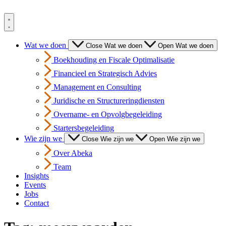
Spring
naar
de
inhoud
Wat we doen
Close Wat we doen
Open Wat we doen
Boekhouding en Fiscale Optimalisatie
Financieel en Strategisch Advies
Management en Consulting
Juridische en Structureringdiensten
Overname- en Opvolgbegeleiding
Startersbegeleiding
Wie zijn we
Close Wie zijn we
Open Wie zijn we
Over Abeka
Team
Insights
Events
Jobs
Contact